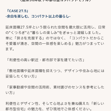
＼延床
30
坪以下の都市型コンパクトモデル／
「CASE 27.5」
-余白を楽しむ、コンパクト以上の暮らし-
延床面積27.5坪という限られた空間を最大限に活用し、日常
の"くつろぎ"と"暮らしの楽しみ"をぎゅっと凝縮しました。
単に「狭さを克服する」のではなく、「コンパクトだからこ
そ愛着が湧き、空間の一体感を楽しめる」魅力がつまってい
ます。
「利便性の高い駅近・都市部で家を建てたい方」
「敷地面積や延床面積を抑えつつ、デザインや住み心地には
妥協したくない方」
「家事動線や空間の活用術、素材選びのセンスを参考にした
い方」
利便性とデザイン性、そして心地よさを兼ね備えた「新しい
都市型住宅」の魅力を、ぜひ現地でご体感ください。