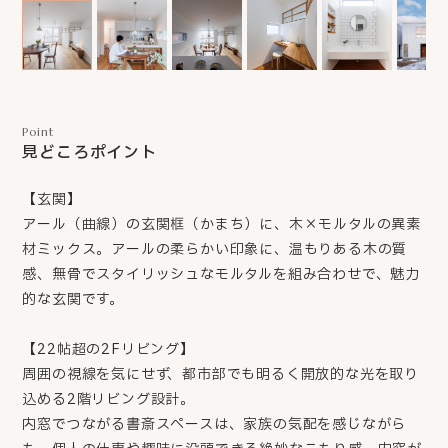
Point
見どころポイント
【玄関】
アール（曲線）の玄関框（かまち）に、木×モルタルの異素
材ミックス。アールの柔らかい印象に、温もりある木の質
感、無骨でスタイリッシュなモルタルを組み合わせで、魅力
的な玄関です。
【22帖超の2Fリビング】
周囲の視線を気にせず、都市部でも明るく開放的な光を取り
込める2階リビング設計。
内窓でつながる書斎スペースは、家族の気配を感じながら