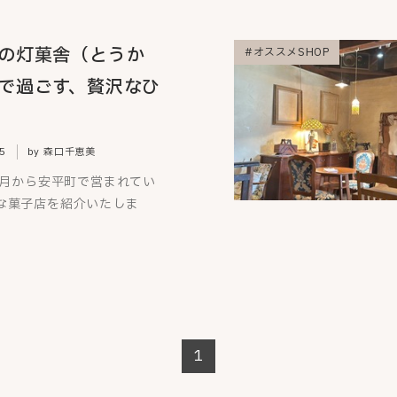
の灯菓舎（とうか
#オススメSHOP
で過ごす、贅沢なひ
5
by 森口千恵美
年7月から安平町で営まれてい
な菓子店を紹介いたしま
1