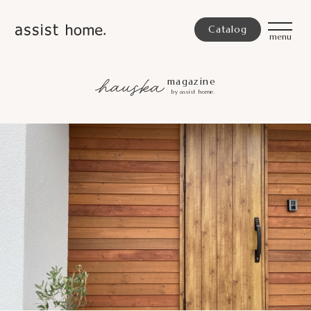
Catalog
magazine
by assist home.